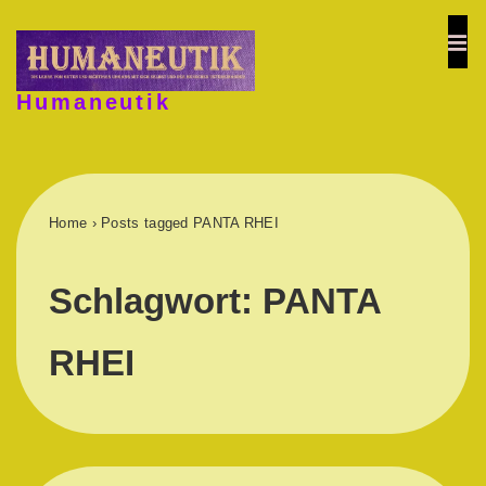
↓
Zum
ME
Inhalt
Humaneutik
Hauptnavigation
Home
›
Posts tagged PANTA RHEI
Schlagwort:
PANTA
RHEI