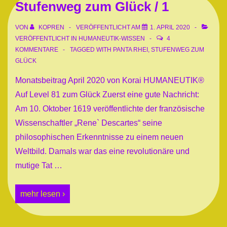
Stufenweg zum Glück / 1
VON
KOPREN
VERÖFFENTLICHT AM
1. APRIL 2020
VERÖFFENTLICHT IN
HUMANEUTIK-WISSEN
4
KOMMENTARE
TAGGED WITH
PANTA RHEI
,
STUFENWEG ZUM
GLÜCK
Monatsbeitrag April 2020 von Korai HUMANEUTIK®
Auf Level 81 zum Glück Zuerst eine gute Nachricht:
Am 10. Oktober 1619 veröffentlichte der französische
Wissenschaftler „Rene` Descartes“ seine
philosophischen Erkenntnisse zu einem neuen
Weltbild. Damals war das eine revolutionäre und
mutige Tat …
Stufenweg
mehr lesen ›
zum
Glück
/
1