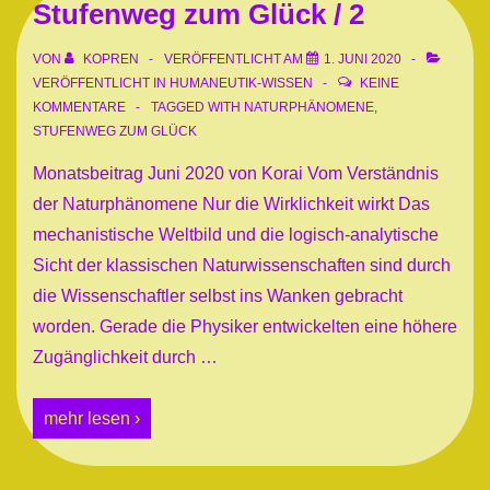
Stufenweg zum Glück / 2
VON
KOPREN
VERÖFFENTLICHT AM
1. JUNI 2020
VERÖFFENTLICHT IN
HUMANEUTIK-WISSEN
KEINE
KOMMENTARE
TAGGED WITH
NATURPHÄNOMENE
,
STUFENWEG ZUM GLÜCK
Monatsbeitrag Juni 2020 von Korai Vom Verständnis
der Naturphänomene Nur die Wirklichkeit wirkt Das
mechanistische Weltbild und die logisch-analytische
Sicht der klassischen Naturwissenschaften sind durch
die Wissenschaftler selbst ins Wanken gebracht
worden. Gerade die Physiker entwickelten eine höhere
Zugänglichkeit durch …
Stufenweg
mehr lesen ›
zum
Glück
/
2