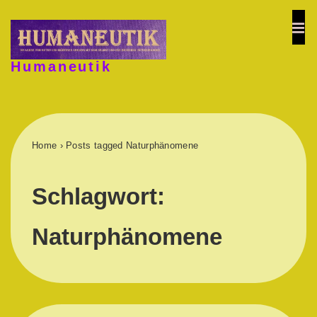
↓
Zum
ME
Inhalt
Humaneutik
Hauptnavigation
Home
›
Posts tagged Naturphänomene
Schlagwort:
Naturphänomene