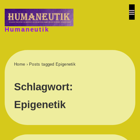
↓
Zum
ME
Inhalt
Humaneutik
Hauptnavigation
Home
›
Posts tagged Epigenetik
Schlagwort:
Epigenetik